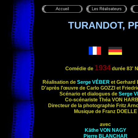
TURANDOT, P
1934
Comédie de
durée 83'
Réalisation de
Serge
VÉBER
et Gerhard
D'après l'œuvre de Carlo
GOZZI
et Friedr
Scénario et dialogues de
Serge
V
Co-scénariste
Théa
VON HAR
Directeur de la photographie Fritz Arn
Musique de Franz
DOELLE
avec
Käthe
VON NAGY
Pierre
BLANCHAR