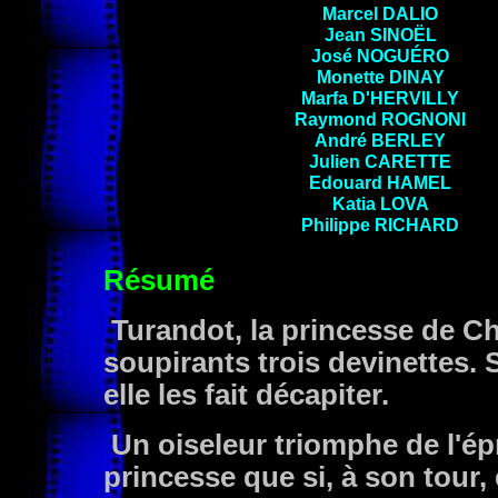
Marcel
DALIO
Jean
SINOËL
José
NOGUÉRO
Monette
DINAY
Marfa
D'HERVILLY
Raymond
ROGNONI
André
BERLEY
Julien
CARETTE
Edouard
HAMEL
Katia
LOVA
Philippe
RICHARD
Résumé
Turandot, la princesse de Ch
soupirants trois devinettes. S
elle les fait décapiter.
Un oiseleur triomphe de l'ép
princesse que si, à son tour,