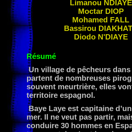
Limanou
NDIAYE
Moctar
DIOP
Mohamed
FALL
Bassirou
DIAKHA
Diodo
N'DIAYE
Résumé
Un village de pêcheurs dans 
partent de nombreuses pirog
souvent meurtrière, elles vont
territoire espagnol.
Baye Laye est capitaine d’une
mer. Il ne veut pas partir, mais
conduire 30 hommes en Espa