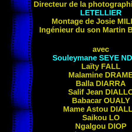
Directeur de la photograph
LETELLIER
Montage de Josie
MIL
Ingénieur du son Martin
avec
Souleymane
SEYE ND
Laïty
FALL
Malamine
DRAM
Balla
DIARRA
Salif Jean
DIALL
Babacar
OUALY
Mame Astou
DIAL
Saikou
LO
Ngalgou
DIOP