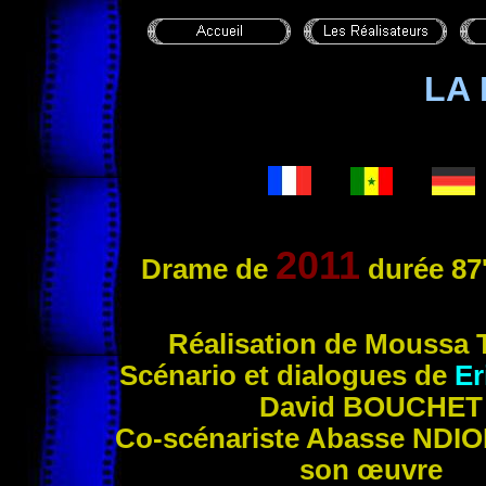
LA
2011
Drame de
durée 87
Ré
alisation de Moussa
Scénario et dialogues de
Er
David BOUCHET
Co-scénariste Abasse NDIO
son œuvre