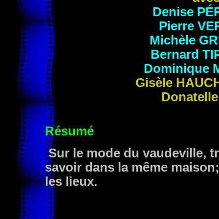
Denise
PÉ
Pierre
VE
Michèle
GR
Bernard
TI
Dominique
Gisèle
HAUC
Donatell
Résumé
Sur le mode du vaudeville, t
savoir dans la même maison;
les lieux.