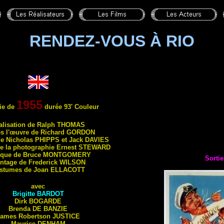
RENDEZ-VOUS À RIO
1955
ie de
durée 93' Couleur
a
lisation de Ralph
THOMAS
ès l'œuvre de
Richard
GORDON
de Nicholas
PHIPPS
et Jack
DAVIES
de la photographie Ernest
STEWARD
que de Bruce
MONTGOMERY
Sortie
ntage de Frederick
WILSON
stumes de Joan
ELLACOTT
avec
Brigitte
BARDOT
Dirk
BOGARDE
Brenda
DE BANZIE
ames Robertson
JUSTICE
Maurice
DENHAM