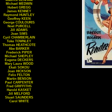
Michael
MEDWIN
Hubert
GREGG
James
KENNEY
Raymond
HUNTLEY
Geoffrey
KEEN
George
COULOURIS
Noel
PURCELL
Jill
ADAMS
Joan
SIMS
Cyril
CHAMBERLAIN
Toke
TOWNLEY
Thomas
HEATHCOTE
Abe
BARKER
Frederick
PIPER
Michael
SHEPLEY
Eugene
DECKERS
Mary Laura
WOOD
Ekali
SOKOU
Joan
HICKSON
Felix
FELTON
Martin
BENSON
Paul
CARPENTER
Fred
GRIFFITHS
Harold
KASKET
Jill
MELFORD
Stuart
SAUNDERS
Carol
WHITE