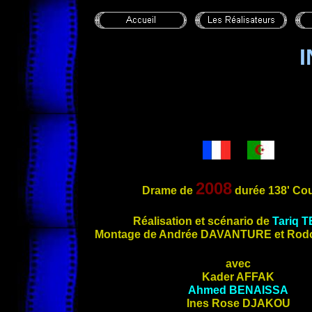
2008
Drame de
durée 138' Cou
Réalisation e
t scénario de
Tariq
T
Montage de Andrée
DAVANTURE
et Rod
avec
Kader
AFFAK
Ahmed
BENAISSA
Ines Rose
DJAKOU