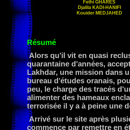
Fethi
GHARES
Djalila
KADI-HANIFI
Kouider
MEDJAHED
Résumé
Alors qu'il vit en quasi recl
quarantaine d'années, accept
Lakhdar, une mission dans un
bureau d'études oranais, pour l
peu, le charge des tracés d'u
alimenter des hameaux encla
terrorisée il y a à peine une 
Arrivé sur le site après plus
commence par remettre en ét