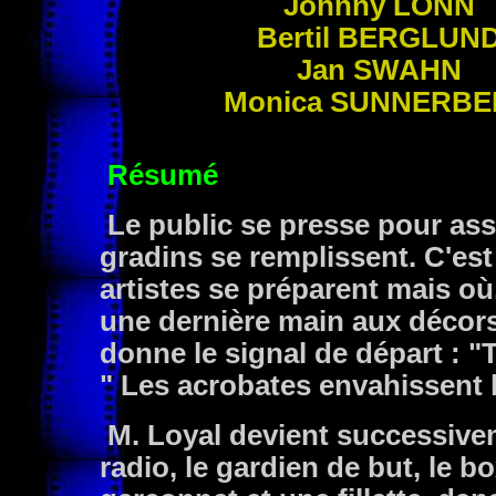
Johnny LONN
Bertil BERGLUN
Jan SWAHN
Monica SUNNERB
Résumé
Le public se presse pour ass
gradins se remplissent. C'est 
artistes se préparent mais où
une dernière main aux décors
donne le signal de départ : "T
" Les acrobates envahissent l
M. Loyal devient successivem
radio, le gardien de but, le b