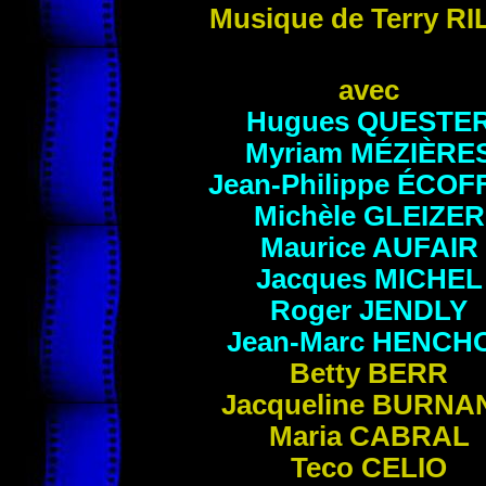
Musique de Terry
RI
avec
Hugues
QUESTE
Myriam
MÉZIÈRE
Jean-Philippe
ÉCOF
Michèle
GLEIZER
Maurice
AUFAIR
Jacques
MICHEL
Roger
JENDLY
Jean-Marc
HENCH
Betty
BERR
Jacqueline
BURNA
Maria
CABRAL
Teco
CELIO