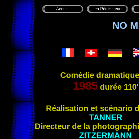
NO M
Comédie dramatique
1985
durée
110'
Réalisation et s
cénario 
TANNER
Directeur de la photograph
ZITZERMANN