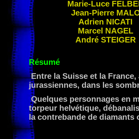
Marie-Luce
FELBE
Jean-Pierre
MAL
Adrien
NICATI
Marcel
NAGEL
André
STEIGER
Résumé
Entre la Suisse et la France,
jurassiennes, dans les sombre
Quelques personnages en mal 
torpeur helvétique, débanali
la contrebande de diamants ou