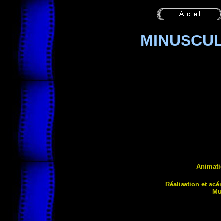
MINUSCUL
Animati
Réa
lisation et sc
Mu