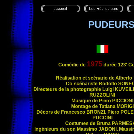
PUDEURS 
1975
Comédie de
durée 123' C
Réalisa
tion et scénario de Alberto
Co-scénariste Rodolfo
SONE
Directeurs de la photographie Luigi
KUVEIL
RUZZOLINI
Musique de Piero
PICCIONI
Montage de Tatiana
MORIGI
Décors de Francesco
BRONZI
, Piero
POLE
PUCCINI
Costumes de Bruna
PARMES
Ingénieurs du son Massimo
JABONI
, Mass