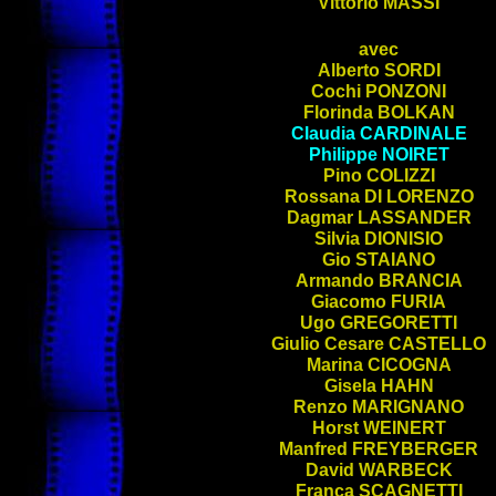
Vittorio
MASSI
avec
Alberto
SORDI
Cochi
PONZONI
Florinda
BOLKAN
Claudia
CARDINALE
Philippe
NOIRET
Pino
COLIZZI
Rossana
DI LORENZO
Dagmar
LASSANDER
Silvia
DIONISIO
Gio
STAIANO
Armando
BRANCIA
Giacomo
FURIA
Ugo
GREGORETTI
Giulio Cesare
CASTELLO
Marina
CICOGNA
Gisela
HAHN
Renzo
MARIGNANO
Horst
WEINERT
Manfred
FREYBERGER
David
WARBECK
Franca
SCAGNETTI