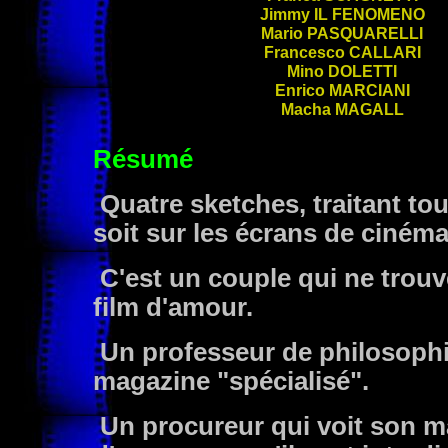
Jimmy
IL FENOMENO
Mario
PASQUARELLI
Francesco
CALLARI
Mino
DOLETTI
Enrico
MARCIANI
Macha
MAGALL
Résumé
Quatre sketches, traitant tou
soit sur les écrans de cinéma
C'est un couple qui ne trouve
film d'amour.
Un professeur de philosophie
magazine "spécialisé".
Un procureur qui voit son ma