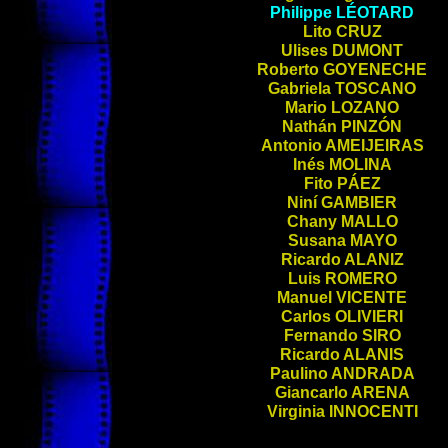
Philippe
LÉOTARD
Lito
CRUZ
Ulises
DUMONT
Roberto
GOYENECHE
Gabriela
TOSCANO
Mario
LOZANO
Nathán
PINZÓN
Antonio
AMEIJEIRAS
Inés
MOLINA
Fito
PÁEZ
Niní
GAMBIER
Chany
MALLO
Susana
MAYO
Ricardo
ALANIZ
Luis
ROMERO
Manuel
VICENTE
Carlos
OLIVIERI
Fernando
SIRO
Ricardo
ALANIS
Paulino
ANDRADA
Giancarlo
ARENA
Virginia
INNOCENTI