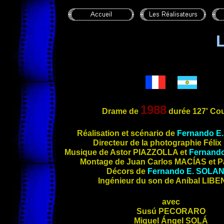
1988
Drame de
durée 127' Cou
Réalisation et scénario de
Fernando E
Directeu
r de la photographie Félix
Musique de Astor
PIAZZOLLA
et
Fernand
Montage de Juan Carlos
MACÍAS
et 
Décors de
Fernando E.
SOLA
Ingénieur du son de Aníbal
LIBE
avec
Susú
PECORARO
Miguel Ángel
SOLÁ