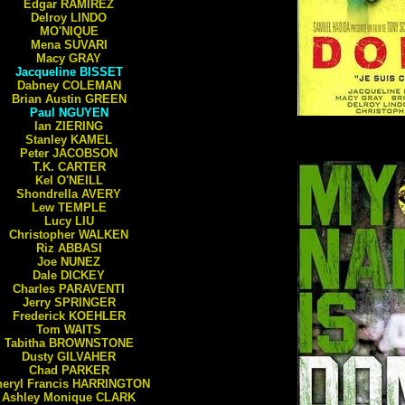
Édgar
RAMÍREZ
Delroy
LINDO
MO'NIQUE
Mena
SUVARI
Macy
GRAY
Jacqueline
BISSET
Dabney
COLEMAN
Brian Austin
GREEN
Paul
NGUYEN
Ian
ZIERING
Stanley
KAMEL
Peter
JACOBSON
T.K.
CARTER
Kel
O'NEILL
Shondrella
AVERY
Lew
TEMPLE
Lucy
LIU
Christopher
WALKEN
Riz
ABBASI
Joe
NUNEZ
Dale
DICKEY
Charles
PARAVENTI
Jerry
SPRINGER
Frederick
KOEHLER
Tom
WAITS
Tabitha
BROWNSTONE
Dusty
GILVAHER
Chad
PARKER
eryl Francis
HARRINGTON
Ashley Monique
CLARK