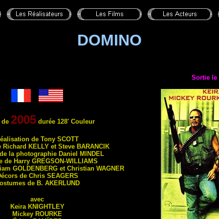
DOMINO
Sortie l
2005
 de
durée 128' Couleur
éal
isation de Tony
SCOTT
e Richard
KELLY
et Steve
BARANCIK
 de la photographie Daniel
MINDEL
e de Harry
GREGSON-WILLIAMS
liam
GOLDENBERG
et Christian
WAGNER
écors de Chris
SEAGERS
ostumes de B.
AKERLUND
avec
Keira
KNIGHTLEY
Mickey
ROURKE