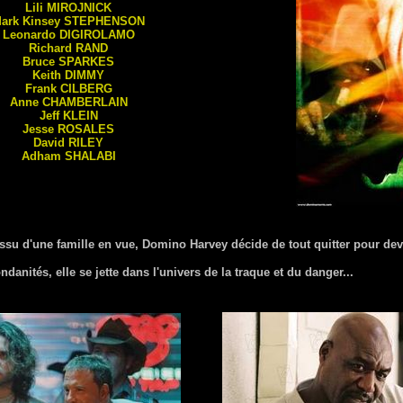
Lili
MIROJNICK
ark Kinsey
STEPHENSON
Leonardo
DIGIROLAMO
Richard
RAND
Bruce
SPARKES
Keith
DIMMY
Frank
CILBERG
Anne
CHAMBERLAIN
Jeff
KLEIN
Jesse
ROSALES
David
RILEY
Adham
SHALABI
su d'une famille en vue, Domino Harvey décide de tout quitter pour de
danités, elle se jette dans l'univers de la traque et du danger...