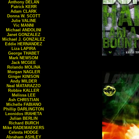
Anthony
DELAN
Patrick
KERR
Adam
CLARK
Donna W.
SCOTT
Julie
VALINE
Vic
MANNI
Michael
ANDOLINI
Janet
GONZALEZ
Michael J.
GONZALEZ
Eddie
HERNANDEZ
Liza
LAPIRA
George
THABET
Mark
NEWSOM
Jack
MCGEE
Rolando
MOLINA
Morgan
NAGLER
Ginger
KINISON
Andy
MILDER
Neal
MATARAZZO
Robbie
KALLER
Melissa
LEE
Ash
CHRISTIAN
Michelle
FABIANO
Phillip
DARLINGTON
Leonidos
IRAHETA
Julian
BERLIN
Richard
BURCH
Mike
RADEMAEKERS
Celesta
HODGE
Abraham
ASHLEY