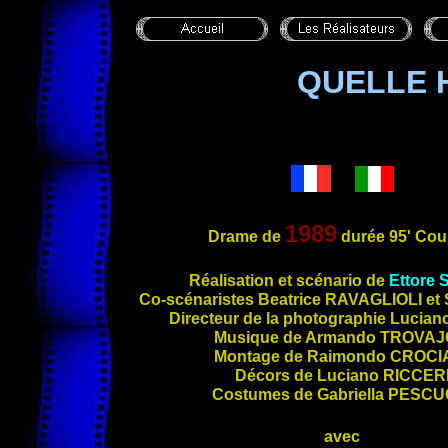
QUELLE H
1989
Drame de
durée 95' Cou
Réalisation et scénario de
Ettore
Co-scénar
istes Beatrice
RAVAGLIOLI
et 
Directeur de la photographie Lucia
Musique de Armando
TROVAJ
Montage de Raimondo
CROCI
Décors de Luciano
RICCER
Costumes de Gabriella
PESCU
avec