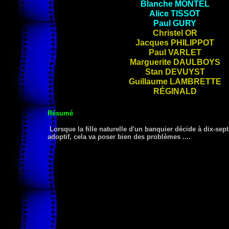
Blanche
MONTEL
Alice
TISSOT
Paul
GURY
Christel
OR
Jacques
PHILIPPOT
Paul
VARLET
Marguerite
DAULBOYS
Stan
DEVUYST
Guillaume
LAMBRETTE
RÉGINALD
Résumé
Lorsque la fille naturelle d'un banquier décide à dix-sep
adoptif, cela va poser bien des problèmes ....