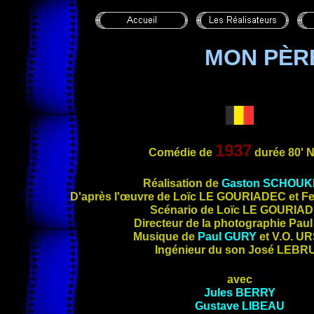
MON PÈR
1937
Comédie de
durée 80'
Réali
sation de
Gaston
SCHOUK
D'après l'œuvre de Loïc
LE GOURIADEC
et F
Scénario de Loïc
LE GOURIA
Directeur de la photographie Pau
Musique de
Paul
GURY
et V.O.
UR
Ingénieur du son José
LEBR
avec
Jules
BERRY
Gustave
LIBEAU