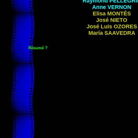
Raymond
PELLEGRI
Anne
VERNON
Elisa
MONTÉS
José
NIETO
José Luis
OZORES
María
SAAVEDRA
Résumé ?