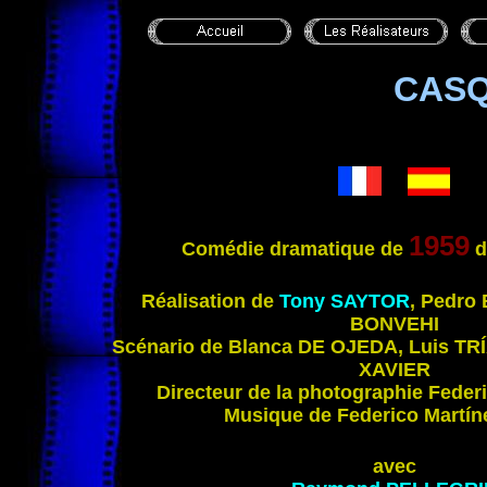
CASQ
1959
Comédie dramatique de
d
Réalisation de
Tony
SAYTOR
, Pedro
BONVEHI
Scénario de Blanca
DE OJEDA
, Luis
TR
XAVIER
Directeur de la photographie Feder
Musique de Federico Martí
avec