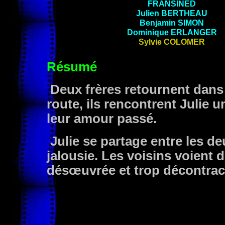
FRANSINED
Julien
BERTHEAU
Benjamin
SIMON
Dominique
ERLANGER
Sylvie COLOMER
Résumé
Deux frères retournent dans 
route, ils rencontrent Julie
leur amour passé.
Julie se partage entre les d
jalousie. Les voisins voient 
désœuvrée et trop décontrac