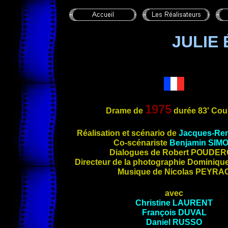
JULIE 
1975
Drame de
durée 83' Cou
Réalisation et scénario de
Jacques-Re
Co
-scénariste
Benjamin
SIM
Dialogues de Robert
POUDER
Directeur de la photographie Dominiqu
Musique de Nicolas
PEYRA
avec
Christine
LAURENT
François
DUVAL
Daniel
RUSSO