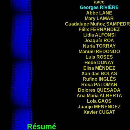
avec
Georges
RIVIÈRE
Abbe
LANE
Mary
LAMAR
Guadalupe Muñoz
SAMPED
Félix
FERNÁNDEZ
Lidia
ALFONSI
Joaquín
ROA
Nuria
TORRAY
Manuel
REDONDO
Luis
ROSES
Hebe
DONAY
Elisa
MÉNDEZ
Xan das
BOLAS
Rufino
INGLÉS
Rosa
PALOMAR
Dolores
QUESADA
Ana María
ALBERTA
Lola
GAOS
Juanjo
MENÉNDEZ
Xavier
CUGAT
Résumé