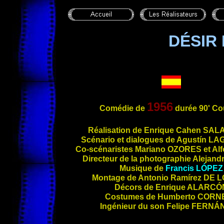
DÉSIR
1956
Comédie de
durée 90' Co
Réal
isation de Enrique Cahen
SAL
Scénario et dialogues de Agustín
LA
Co-scénaristes Mariano
OZORES
et Al
Directeur de la photographie Alejand
Musique de
Francis
LÓPEZ
Montage de Antonio Ramírez
DE 
Décors de Enrique
ALARCÓ
Costumes de Humberto
CORN
Ingénieur du son Felipe
FERNÁ