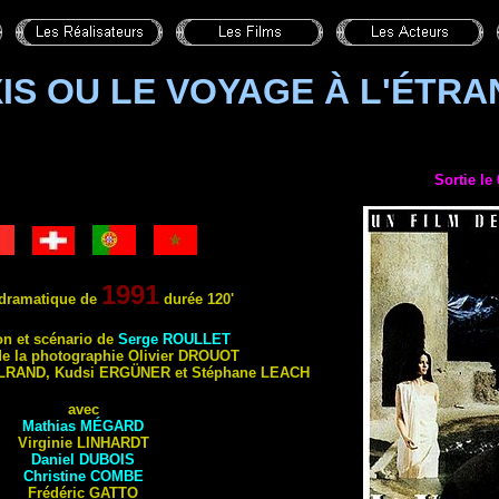
IS OU LE VOYAGE À L'ÉTR
Sortie le
1991
dramatique de
durée
120'
on et scéna
rio de
Serge
ROULLET
de la photographie Olivier
DROUOT
LRAND
, Kudsi
ERGÜNER
et Stéphane
LEACH
avec
Mathias
MÉGARD
Virginie
LINHARDT
Daniel
DUBOIS
Christine
COMBE
Frédéric
GATTO