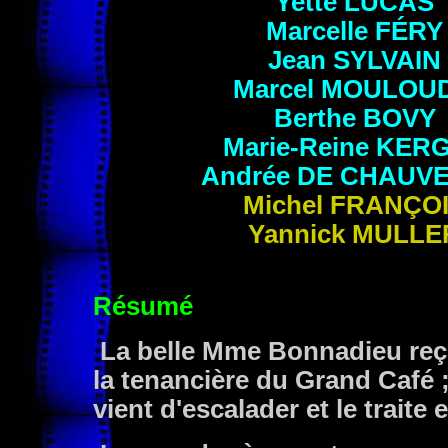
Yette
LUCAS
Marcelle
FÉRY
Jean
SYLVAIN
Marcel
MOULOUD
Berthe
BOVY
Marie-Reine
KER
Andrée
DE CHAUV
Michel
FRANÇO
Yannick
MULLE
Résumé
La belle Mme Bonnadieu reçoi
la tenancière du Grand Café ; 
vient d'escalader et le traite 