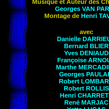
Musique et Auteur des C
Georges
VAN PA
Montage de
Henri
TA
avec
Danielle
DARRIE
Bernard
BLIER
Yves
DENIAUD
Françoise
ARNO
Marthe
MERCADI
Georges
PAULA
Robert
LOMBAR
Robert
ROLLIS
Henri
CHARRET
René
MARJAC