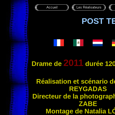
POST T
2011
Drame de
durée 120
Réali
sation et scénario d
REYGADAS
Directeur de la photograph
ZABE
Montage de Natalia
L