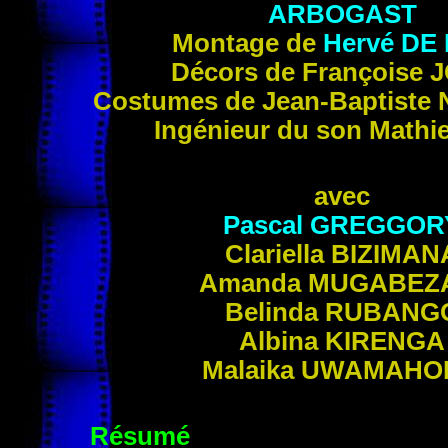
ARBOGAST
Montage de
Hervé
DE
Décors de Françoise
J
Costumes de Jean-Baptiste
Ingénieur du son Mathi
avec
Pascal
GREGGOR
Clariella
BIZIMAN
Amanda
MUGABEZ
Belinda
RUBANG
Albina
KIRENGA
Malaika
UWAMAHO
Résumé