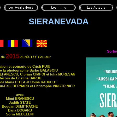
SIERANEVADA
Sortie
2015
 de
durée 173' Couleur
ation et scénario de Cristi
PUIU
de la photographie Barbu
BALASOIU
EFANESCU
, Ciprian
CIMPOI
et Iulia
MURESAN
Décors de Cristina
BARBU
de Maria
PITEA
et Doina
RADUCUT
ean-Paul
BERNARD
et Christophe
VINGTRINIER
avec
Mimi
BRANESCU
Judith
STATE
Bogdan
DUMITRACHE
Dana
DOGARU
Sorin
MEDELENI