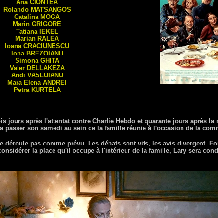
Ana
CIONTEA
Rolando
MATSANGOS
Catalina
MOGA
Marin
GRIGORE
Tatiana
IEKEL
Marian
RALEA
Ioana
CRACIUNESCU
lona
BREZOIANU
Simona
GHITA
Valer
DELLAKEZA
Andi
VASLUIANU
Mara Elena
ANDREI
Petra
KURTELA
is jours après l'attentat contre Charlie Hebdo et quarante jours après la 
va passer son samedi au sein de la famille réunie à l'occasion de la co
 déroule pas comme prévu. Les débats sont vifs, les avis divergent. For
onsidérer la place qu'il occupe à l'intérieur de la famille, Lary sera condu