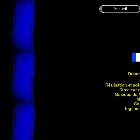
Dram
Réalisation e
t sc
Directeur 
Musique de 
M
Co
Ingéni