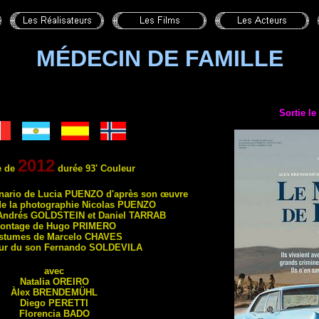
MÉDECIN DE FAMILLE
Sortie l
2012
e de
durée 93' Couleur
énario de Lucia
PUENZO
d'après son œuvre
de la photographie Nicolas
PUENZO
Andrés
GOLDSTEIN
et Daniel
TARRAB
ontage de Hugo
PRIMERO
stumes de Marcelo
CHAVES
eur du son Fernando
SOLDEVILA
avec
Natalia
OREIRO
Àlex
BRENDEMÜHL
Diego
PERETTI
Florencia
BADO