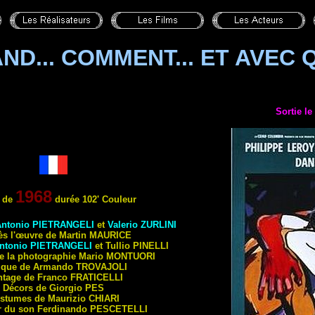
ND... COMMENT... ET AVEC Q
Sortie l
1968
 de
durée 102' Couleur
Antonio
PIETRANGELI
et
Valerio
ZURLINI
ès l'œuvre de Martin
MAURICE
ntonio
PIETRANGELI
et Tullio
PINELLI
de la photographie Mario
MONTUORI
ique de Armando
TROVAJOLI
tage de Franco
FRATICELLI
Décors de Giorgio
PES
stumes de Maurizio
CHIARI
r du son Ferdinando
PESCETELLI