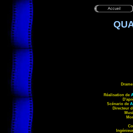
QUA
Drame
Réalisat
ion de
D'apr
Scénario de
A
Directeur 
Mus
Mon
Co
Ingénieu