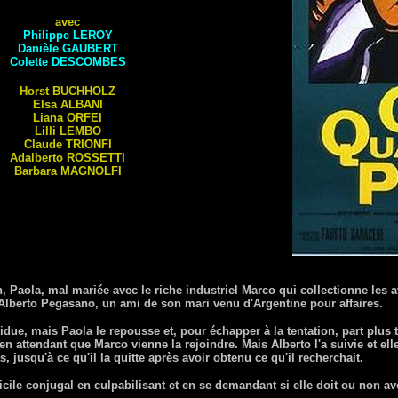
avec
Philippe
LEROY
Danièle
GAUBERT
Colette
DESCOMBES
Horst
BUCHHOLZ
Elsa
ALBANI
Liana
ORFEI
Lilli
LEMBO
Claude
TRIONFI
Adalberto
ROSSETTI
Barbara
MAGNOLFI
, Paola, mal mariée avec le riche industriel Marco qui collectionne les av
lberto Pegasano, un ami de son mari venu d'Argentine pour affaires.
sidue, mais Paola le repousse et, pour échapper à la tentation, part plus
 attendant que Marco vienne la rejoindre. Mais Alberto l'a suivie et elle 
 jusqu'à ce qu'il la quitte après avoir obtenu ce qu'il recherchait.
cile conjugal en culpabilisant et en se demandant si elle doit ou non 