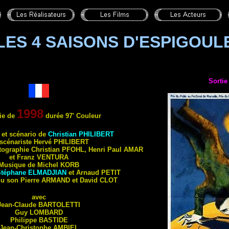
LES 4 SAISONS D'ESPIGOUL
Sortie
1998
ie de
durée 97' Couleur
 et scénario de
Christian
PHILIBERT
scénariste Hervé
PHILIBERT
tographie Christian
PFOHL
, Henri Paul
AMAR
et Franz
VENTURA
Musique de Michel
KORB
Stéphane
ELMADJIAN
et Arnaud
PETIT
du son Pierre
ARMAND
et David
CLOT
avec
Jean-Claude
BARTOLETTI
Guy
LOMBARD
Philippe
BASTIDE
Jean-Christophe
AMBIEL