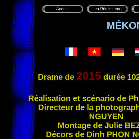
MÉKO
2015
Drame de
durée 102
Ré
alisation et scénario de P
Directeur de la photograp
NGUYEN
Montage de Julie
BE
Décors de Dinh
PHON 