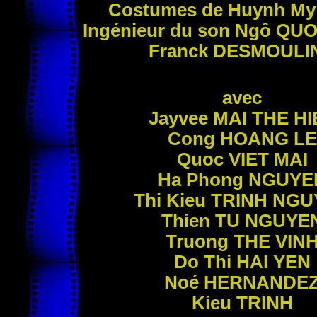
Costumes de Huynh M
Ingénieur du son Ngô
QUO
Franck
DESMOULI
avec
Jayvee
MAI THE HI
Cong
HOANG LE
Quoc
VIET MAI
Ha Phong
NGUYE
Thi Kieu
TRINH NGU
Thien
TU NGUYE
Truong
THE VIN
Do Thi
HAI YEN
Noé
HERNANDE
Kieu
TRINH