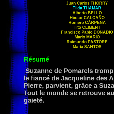
Juan Carlos
THORRY
Tilda
THAMAR
Alberto
BELLO
Héctor
CALCAÑO
Homero
CÁRPENA
Tito
CLIMENT
Francisco Pablo
DONADIO
Mario
MARIO
Raimundo
PASTORE
María
SANTOS
Résumé
Suzanne de Pomarels trompe
le fiancé de Jacqueline des A
Pierre, parvient, grâce a Suzan
Tout le monde se retrouve a
gaieté.