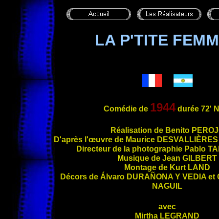
LA P'TITE FEM
1944
Comédie de
durée 72'
Réal
isation de Benito
PEROJ
D'après l'œuvre de Maurice
DESVALLIÈRES
Directeur de la photographie Pablo
TA
Musique de Jean
GILBERT
Montage de Kurt
LAND
Décors de Álvaro
DURAÑONA Y VEDIA
et 
NAGUIL
avec
Mirtha
LEGRAND