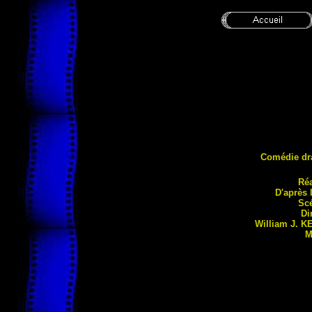
Comédie dr
Réa
D'après
Scé
Di
William J.
KE
M