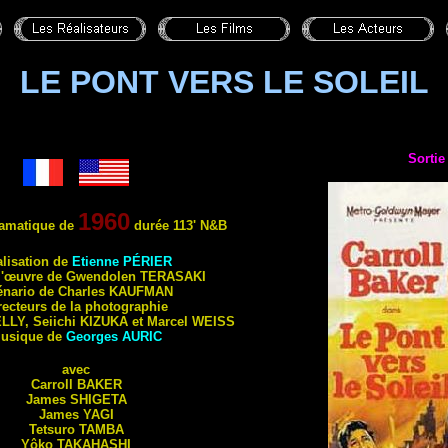
LE PONT VERS LE SOLEIL
Sortie
1960
amatique de
durée 113'
N&B
lis
ation de
Etienne
PÉRIER
 l'œuvre de Gwendolen
TERASAKI
nario de Charles
KAUFMAN
recteurs de la photographie
LLY
, Seiichi
KIZUKA
et Marcel
WEISS
usique de
Georges
AURIC
avec
Carroll
BAKER
James
SHIGETA
James
YAGI
Tetsuro
TAMBA
Yôko
TAKAHASHI