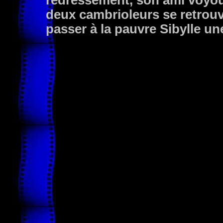
redressement, son ami voyou
deux cambrioleurs se retrou
passer à la pauvre Sibylle u