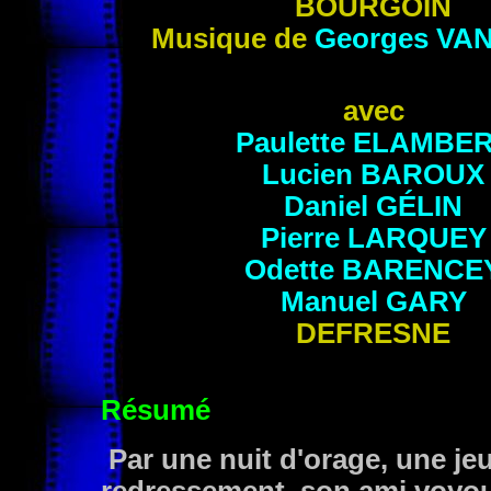
BOURGOIN
Musique de
Georges
VAN
avec
Paulette
ELAMBE
Lucien
BAROUX
Daniel
GÉLIN
Pierre
LARQUEY
Odette
BARENCE
Manuel
GARY
DEFRESNE
Résumé
Par une nuit d'orage, une j