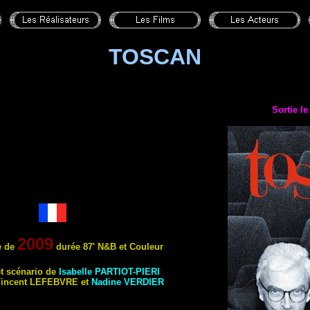
TOSCAN
Sortie l
2009
e
de
durée 87'
N&B
et Couleur
et scénario de
Isabelle
PARTIOT-PIERI
Vincent
LEFEBVRE
et
Nadine
VERDIER