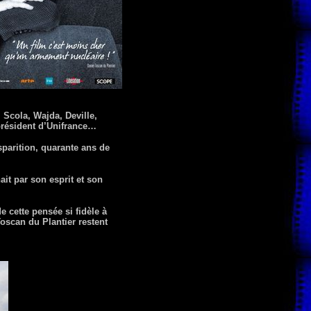
 Scola, Wajda, Deville,
 président d’Unifrance…
parition, quarante ans de
it par son esprit et son
e cette pensée si fidèle à
oscan du Plantier restent