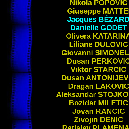
Nikola
POPOVIC
Giuseppe
MATTE
Jacques
BÉZAR
Danielle
GODET
Olivera
KATARIN
Liliane
DULOVIC
Giovanni
SIMONEL
Dusan
PERKOVI
Viktor
STARCIC
Dusan
ANTONIJEV
Dragan
LAKOVI
Aleksandar
STOJKO
Bozidar
MILETIC
Jovan
RANCIC
Zivojin
DENIC
Ratislav
PLAMEN