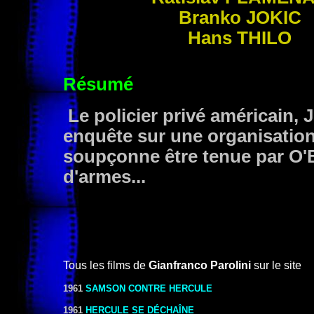
Branko
JOKIC
Hans
THILO
Résumé
Le policier privé américain, 
enquête sur une organisation
soupçonne être tenue par O'Br
d'armes...
Tous les films de
Gianfranco Parolini
sur le site
1961
SAMSON CONTRE HERCULE
1961
HERCULE SE DÉCHAÎNE