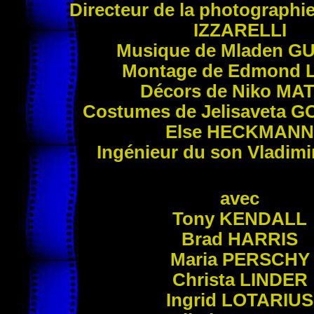
Directe
ur de la photographi
IZZARELLI
Musique de Mladen
GU
Montage de Edmond
Décors de Niko
MAT
Costumes de Jelisaveta
G
Else
HECKMANN
Ingénieur du son Vladim
avec
Tony
KENDALL
Brad
HARRIS
Maria
PERSCHY
Christa
LINDER
Ingrid
LOTARIUS