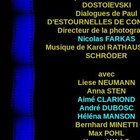
DOSTOÏEVSKI
Dialogues de Paul
D'ESTOURNELLES DE CO
Directeur de la photogr
Nicolas
FARKAS
Musique de Karol
RATHAU
SCHRÖDER
avec
Liese
NEUMANN
Anna
STEN
Aimé
CLARIOND
André
DUBOSC
Héléna
MANSON
Bernhard
MINETTI
Max
POHL