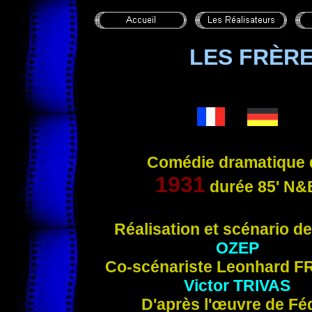
LES FRÈR
Comédie dramatique 
1931
durée 85'
N&
Réalisation et scénari
o d
OZEP
Co-scénariste Leonhard
F
Victor
TRIVAS
D'après l'œuvre de Fé