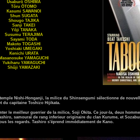
Usaburô
ÔSHIMA
Tôru
ÔTOMO
Kasumi
SAWANOI
Shun
SUGATA
Shougo
TAJIKA
Sanji
TAKEI
Yôji
TANAKA
Susumu
TERAJIMA
Sayami
TODA
Makoto
TOGASHI
Yoshiaki
UMEGAKI
Kenichi
URATA
Masanosuke
YAMAGUCHI
Yukiharu
YAMAGUCHI
Shûji
YAMAZAKI
temple Nishi-Honganji, la milice du Shinsengumi sélectionne de nouvel
du capitaine Toshizo Hijikata.
ter le meilleur guerrier de la milice, Soji Okita. Ce jour-la, deux homme
Tashiro, samouraï de rang inferieur originaire du clan Kurume, et Soza
 tous les regards. Tashiro s'éprend immédiatement de Kano.