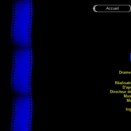
Drame
Réalis
at
D'ap
Directeur d
Mus
M
In