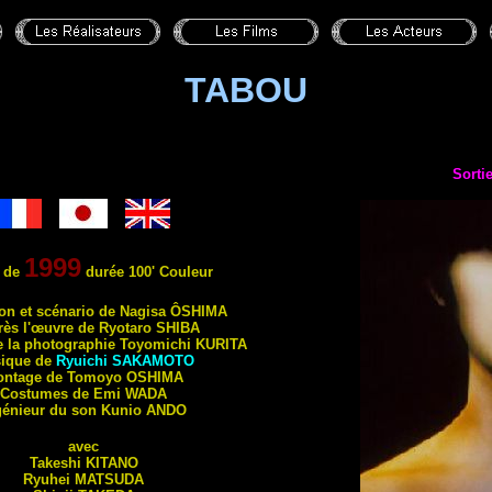
TABOU
Sorti
1999
 de
durée 100' Couleur
ion et scénario de Nagisa
ÔSHIMA
rès l'œuvre de Ryotaro
SHIBA
e la photographie Toyomichi
KURITA
ique de
Ryuichi
SAKAMOTO
ontage de Tomoyo
OSHIMA
Costumes de Emi
WADA
génieur du son Kunio
ANDO
avec
Takeshi
KITANO
Ryuhei
MATSUDA