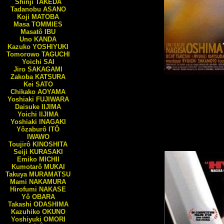
Shinji
TAKEDA
Tadanobu
ASANO
Koji
MATOBA
Masa
TOMMIES
Masatô
IBU
Uno
KANDA
Kazuko
YOSHIYUKI
Tomorowo
TAGUCHI
Yoichi
SAI
Jiro
SAKAGAMI
Zakoba
KATSURA
Kei
SATO
Chikako
AOYAMA
Yoshiaki
FUJIWARA
Daisuke
IIJIMA
Yoichi
IIJIMA
Yoshiaki
INAGAKI
Yôzaburô
ITÔ
IWAWO
Toujirô
KINOSHITA
Seiji
KURASAKI
Emiko
MICHII
Kumotarô
MUKAI
Takuya
MURAMATSU
Mami
NAKAMURA
Hirofumi
NAKASE
Yô
OBARA
Takashi
ODASHIMA
Kazuhiko
OKUNO
Yoshiyuki
OMORI