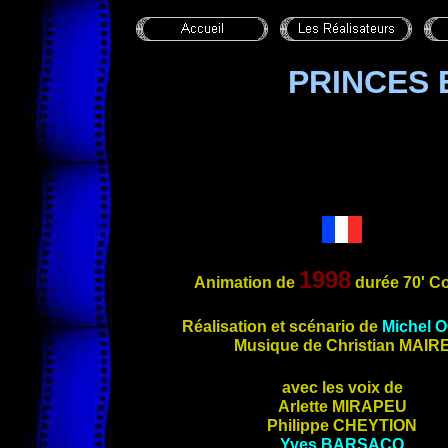
PRINCES 
1998
Animation de
durée 70' C
Réalisatio
n et scénario de
Michel
O
Musique de Christian
MAIR
avec les voix de
Arlette
MIRAPEU
Philippe
CHEYTION
Yves
BARSACQ