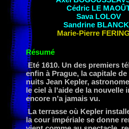
Cédric
LE MAOÛ
Sava
LOLOV
Sandrine
BLANCK
Marie-Pierre
FERIN
Résumé
Eté 1610. Un des premiers tél
enfin à Prague, la capitale d
nuits Jean Kepler, astronome 
le ciel à l’aide de la nouvell
encore n’a jamais vu.
La terrasse où Kepler install
la cour impériale se donne re
vient comme au spectacle, reg