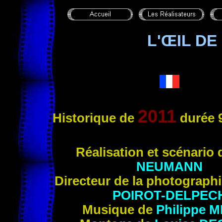
L'ŒIL D
2011
Historique
de
durée 9
Réa
lisation et scénario
NEUMANN
Directeur de la photograph
POIROT-DELPEC
Musique de
Philippe
M