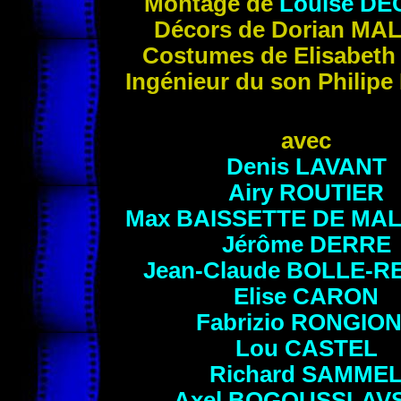
Montage de
Louise
DE
Décors de Dorian
MAL
Costumes de Elisabet
Ingénieur du son Philipe
avec
Denis
LAVANT
Airy
ROUTIER
Max
BAISSETTE DE MA
Jérôme
DERRE
Jean-Claude
BOLLE-R
Elise
CARON
Fabrizio
RONGION
Lou
CASTEL
Richard
SAMME
Axel
BOGOUSSLAV