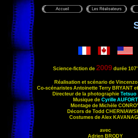
2009
Science-fiction
de
durée 107'
Réalisat
ion et scénario de Vincenz
Co-scénaristes Antoinette Terry
BRYANT
e
Directeur de la photographie
Tetsuo
Musique de
Cyrille
AUFORT
Montage de Michèle
CONRO
Décors de Todd
CHERNIAWS
Costumes de Alex
KAVANAG
avec
Adrien
BRODY