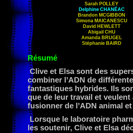
Sarah
POLLEY
Delphine
CHANÉAC
Brandon
MCGIBBON
Simona
MAICANESCU
David
HEWLETT
Abigail
CHU
Amanda
BRUGEL
Stéphanie
BAIRD
Résumé
Clive et Elsa sont des superst
combiner l’ADN de différent
fantastiques hybrides. Ils so
que de leur travail et veulent
fusionner de l’ADN animal e
Lorsque le laboratoire pharm
les soutenir, Clive et Elsa d