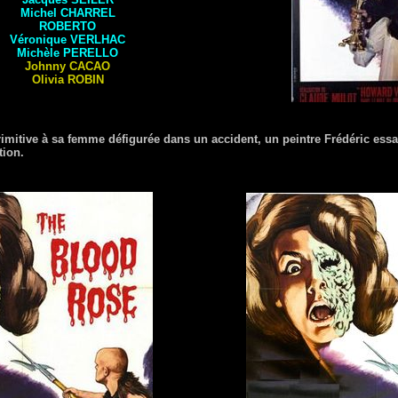
Michel
CHARREL
ROBERTO
Véronique
VERLHAC
Michèle
PERELLO
Johnny
CACAO
Olivia
ROBIN
mitive à sa femme défigurée dans un accident, un peintre Frédéric essai
tion.