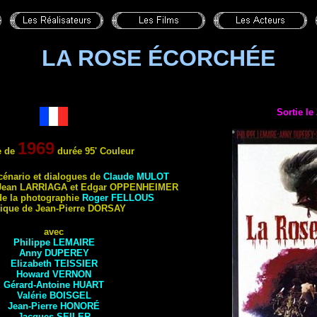
LA ROSE ÉCORCHÉE
Sortie le
1969
e de
durée 95' Couleur
scénario et dialogues de
Claude
MULOT
 Jean
LARRIAGA
et Edgar
OPPENHEIMER
de la photographie
Roger
FELLOUS
ique de Jean-Pierre
DORSAY
avec
Philippe
LEMAIRE
Anny
DUPEREY
Elizabeth
TEISSIER
Howard
VERNON
Gérard-Antoine
HUART
Valérie
BOISGEL
Jean-Pierre
HONORÉ
Jacques
SEILER