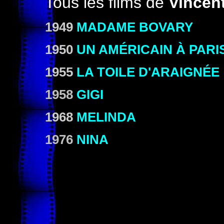
Tous les films de
Vincent
1949
MADAME BOVARY
1950
UN AMÉRICAIN À PARI
1955
LA TOILE D'ARAIGNÉE
1958
GIGI
1968
MELINDA
1976
NINA