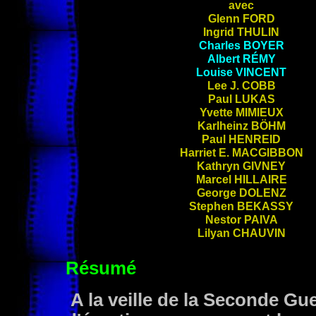
avec
Glenn
FORD
Ingrid
THULIN
Charles
BOYER
Albert
RÉMY
Louise
VINCENT
Lee J.
COBB
Paul
LUKAS
Yvette
MIMIEUX
Karlheinz
BÖHM
Paul
HENREID
Harriet E.
MACGIBBON
Kathryn
GIVNEY
Marcel
HILLAIRE
George
DOLENZ
Stephen
BEKASSY
Nestor
PAIVA
Lilyan
CHAUVIN
Résumé
A la veille de la Seconde Gu