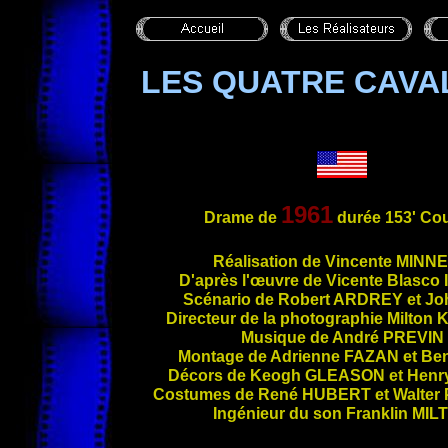
LES QUATRE CAVA
1961
Drame de
durée 153' Cou
Réalisation de Vincente
MINNE
D'après l'œuvre de Vicente Blasco
Scénario de Robert
ARDREY
et J
Directeur de la photographie Milton
Musique de André
PREVIN
Montage de Adrienne
FAZAN
et Be
Décors de Keogh
GLEASON
et Henr
Costumes de René
HUBERT
et Walter
Ingénieur du son Franklin
MIL