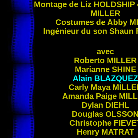
Montage de Liz
HOLDSHIP
MILLER
Costumes de Abby
M
Ingénieur du son Shaun
avec
Roberto
MILLER
Marianne
SHINE
Alain
BLAZQUEZ
Carly Maya
MILLE
Amanda Paige
MIL
Dylan
DIEHL
Douglas
OLSSO
Christophe
FIEVE
Henry
MATRAT