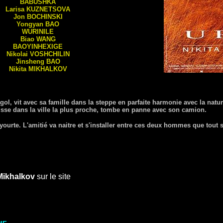
BABUSHKA
Larisa
KUZNETSOVA
Jon
BOCHINSKI
Yongyan
BAO
WURINILE
Biao
WANG
BAOYINHEXIGE
Nikolai
VOSHCHILIN
Jinsheng
BAO
Nikita
MIKHALKOV
, vit avec sa famille dans la steppe en parfaite harmonie avec la natur
sse dans la ville la plus proche, tombe en panne avec son camion.
ourte. L'amitié va naitre et s'installer entre ces deux hommes que tout 
 Mikhalkov
sur le site