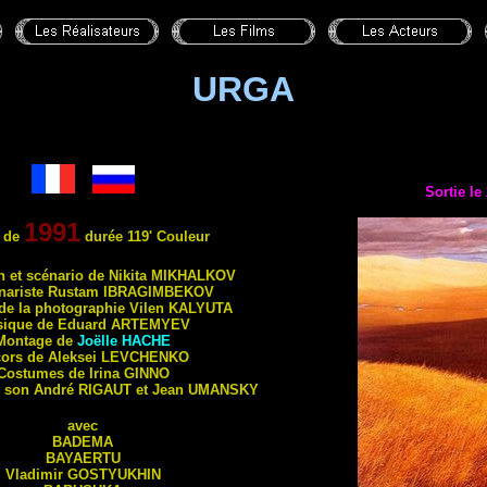
URGA
Sortie le
1991
 de
durée 119' Couleur
n et scénario de Nikita
MIKHALKOV
nariste Rustam
IBRAGIMBEKOV
 de la photographie Vilen
KALYUTA
ique de Eduard
ARTEMYEV
Montage de
Joëlle
HACHE
ors de Aleksei
LEVCHENKO
Costumes de Irina
GINNO
u son André
RIGAUT
et Jean
UMANSKY
avec
BADEMA
BAYAERTU
Vladimir
GOSTYUKHIN