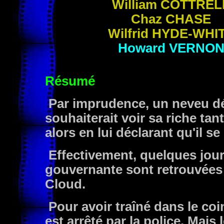
William
COTTREL
Chaz
CHASE
Wilfrid
HYDE-WHI
Howard
VERNO
Résumé
Par imprudence, un neveu déc
souhaiterait voir sa riche ta
alors en lui déclarant qu'il se
Effectivement, quelques jour
gouvernante sont retrouvées 
Cloud.
Pour avoir traîné dans le coin
est arrêté par la police. Mais