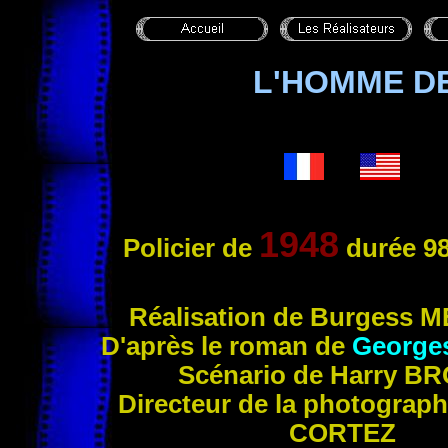
L'HOMME DE
1948
Policier
de
durée 98
R
éalisation de Burgess
M
D'après le roman de
George
Scénario de Harry
BR
Directeur de la photograph
CORTEZ