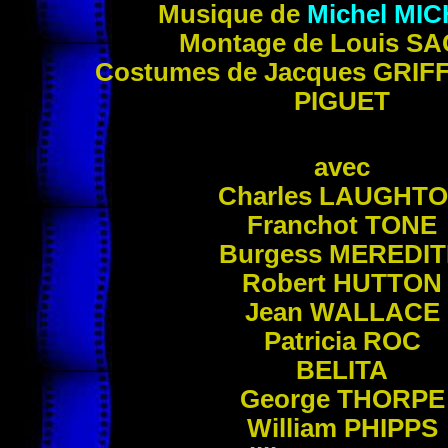
Musique de
Michel
MIC
Montage de Louis
SA
Costumes de Jacques
GRIF
PIGUET
avec
Charles
LAUGHTO
Franchot
TONE
Burgess
MEREDIT
Robert
HUTTON
Jean
WALLACE
Patricia
ROC
BELITA
George
THORPE
William
PHIPPS