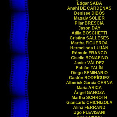
Edgar
SABA
Anahí
DE CÁRDENAS
Denisse
DIBÓS
Magaly
SOLIER
Pilar
BRESCIA
Jason
DAY
Atilia
BOSCHETTI
Cristina
SALLESES
Martha
FIGUEROA
Hermelinda
LUJÁN
Rómulo
FRANCO
Giselle
BONAFINO
Javier
VÁLDEZ
Fabián
TALÍN
Diego
SEMINARIO
Gastón
RODRÍGUEZ
Alberick García
CERNA
María
ARICA
Ángel
GANOZA
Martha
SCHROTH
Giancarlo
CHICHIZOLA
Alina
FERRAND
Ugo
PLEVISANI