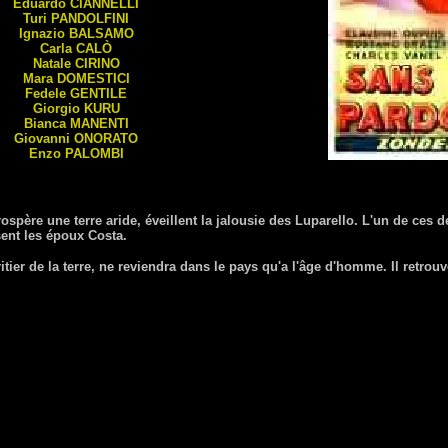
Eduardo
CIANNELLI
Turi
PANDOLFINI
Ignazio
BALSAMO
Carla
CALÒ
Natale
CIRINO
Mara
DOMESTICI
Fedele
GENTILE
Giorgio
KURU
Bianca
MANENTI
Giovanni
ONORATO
Enzo
PALOMBI
ospère une terre aride, éveillent la jalousie des Luparello. L'un de ces 
sent les époux Costa.
itier de la terre, ne reviendra dans le pays qu'a l'âge d'homme. Il retrou