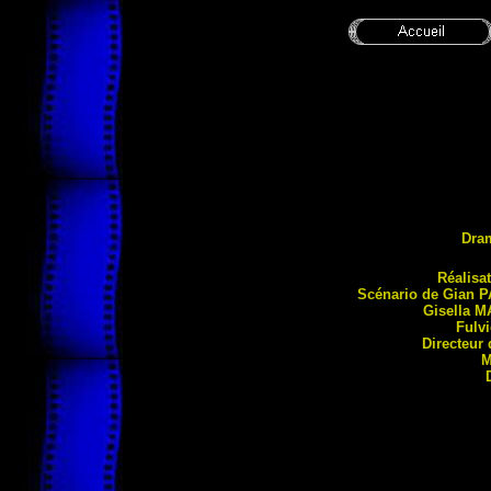
Dra
Réali
sa
Scénario de Gian
P
Gisella
M
Fulv
Directeur
M