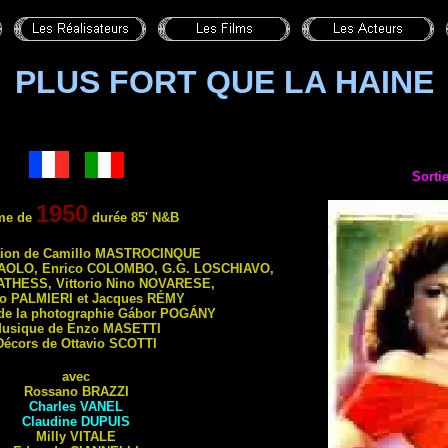
PLUS FORT QUE LA HAINE
Sorti
1950
me de
durée 85'
N&B
tion de Camillo
MASTROCINQUE
AOLO
, Enrico
COLOMBO
, G.G.
LOSCHIAVO
,
ATHESS
, Vittorio Nino
NOVARESE
,
io
PALMIERI
et Jacques
RÉMY
 de la photographie Gábor
POGÁNY
usique de Enzo
MASETTI
Décors de Ottavio
SCOTTI
avec
Rossano
BRAZZI
Charles
VANEL
Claudine
DUPUIS
Milly
VITALE