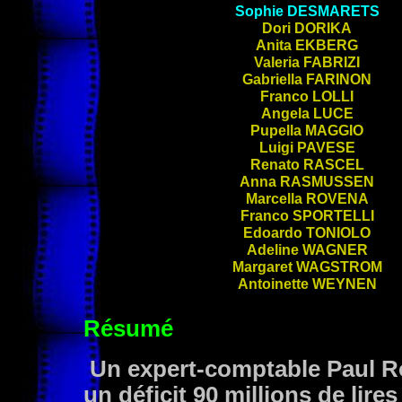
Sophie
DESMARETS
Dori
DORIKA
Anita
EKBERG
Valeria
FABRIZI
Gabriella
FARINON
Franco
LOLLI
Angela
LUCE
Pupella
MAGGIO
Luigi
PAVESE
Renato
RASCEL
Anna
RASMUSSEN
Marcella
ROVENA
Franco
SPORTELLI
Edoardo
TONIOLO
Adeline
WAGNER
Margaret
WAGSTROM
Antoinette
WEYNEN
Résumé
Un expert-comptable Paul Rob
un déficit 90 millions de lire