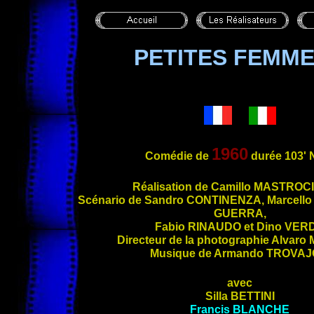
PETITES FEMME
1960
Comédie de
durée 103'
Ré
alisation de Camillo
MASTROC
Scénario de Sandro
CONTINENZA
, Marcell
GUERRA
,
Fabio
RINAUDO
et Dino
VER
Directeur de la photographie Alvaro
Musique de Armando
TROVAJ
avec
Silla
BETTINI
Francis
BLANCHE