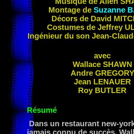
Musique de Allen
SH
Montage de
Suzanne
B
Décors de David
MITC
Costumes de Jeffrey
U
Ingénieur du son Jean-Clau
avec
Wallace
SHAWN
Andre
GREGOR
Jean
LENAUER
Roy
BUTLER
Résumé
Dans un restaurant new-york
jamais connu de succès, Wall