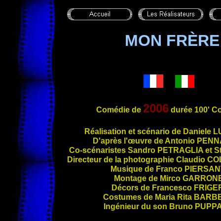
MON FRÈRE 
2006
Comédie de
durée 100' C
Réalisation et scénario de Daniele
L
D'
après l'œuvre de Antonio
PENN
Co-scénaristes Sandro
PETRAGLIA
et S
Directeur de la photographie Claudio
CO
Musique de Franco
PIERSAN
Montage de Mirco
GARRON
Décors de Francesco
FRIGE
Costumes de Maria Rita
BARB
Ingénieur du son Bruno
PUPP