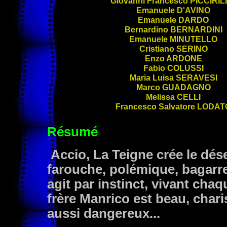
Giovanni Francesco
PICCIRIL
Emanuele
D'AVINO
Emanuele
DARDO
Bernardino
BERNARDINI
Emanuele
MINUTELLO
Cristiano
SERINO
Enzo
ARDONE
Fabio
COLUSSI
Maria Luisa
SERAVESI
Marco
GUADAGNO
Melissa
CELLI
Francesco Salvatore
LODAT
Résumé
Accio, La Teigne crée le dése
farouche, polémique, bagarreur
agit par instinct, vivant ch
frère Manrico est beau, char
aussi dangereux...