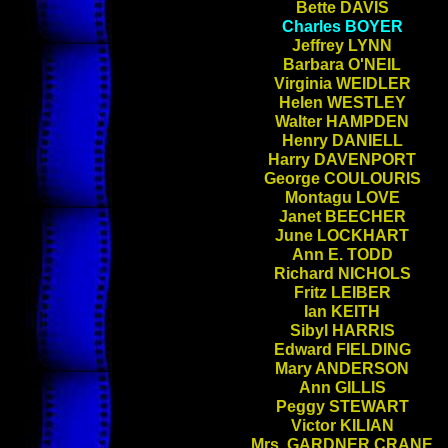
Bette
DAVIS
Charles
BOYER
Jeffrey
LYNN
Barbara
O'NEIL
Virginia
WEIDLER
Helen
WESTLEY
Walter
HAMPDEN
Henry
DANIELL
Harry
DAVENPORT
George
COULOURIS
Montagu
LOVE
Janet
BEECHER
June
LOCKHART
Ann E.
TODD
Richard
NICHOLS
Fritz
LEIBER
Ian
KEITH
Sibyl
HARRIS
Edward
FIELDING
Mary
ANDERSON
Ann
GILLIS
Peggy
STEWART
Victor
KILIAN
Mrs.
GARDNER CRANE