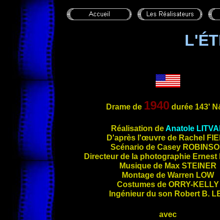
L'É
1940
Drame de
durée 143'
N
Réalisation de
Anatole
LITV
D'a
près l'œuvre de Rachel
FI
Scénario de Casey
ROBINS
Directeur de la photographie Ernest
Musique de Max
STEINER
Montage de Warren
LOW
Costumes de
ORRY-KELLY
Ingénieur du son Robert
B. L
avec