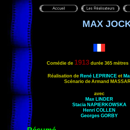
MAX JOC
1913
Comédie de
durée 365 mètres
Réali
sation de
René
LEPRINCE
et
Ma
Scénario de Armand
MASSA
avec
Max
LINDER
Stacia
NAPIERKOWSKA
Henri
COLLEN
Georges
GORBY