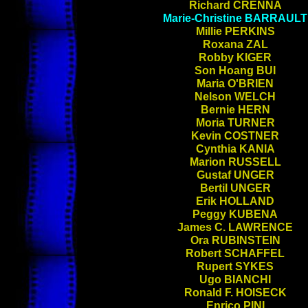
Richard
CRENNA
Marie-Christine
BARRAULT
Millie
PERKINS
Roxana
ZAL
Robby
KIGER
Son Hoang
BUI
Maria
O'BRIEN
Nelson
WELCH
Bernie
HERN
Moria
TURNER
Kevin
COSTNER
Cynthia
KANIA
Marion
RUSSELL
Gustaf
UNGER
Bertil
UNGER
Erik
HOLLAND
Peggy
KUBENA
James C.
LAWRENCE
Ora
RUBINSTEIN
Robert
SCHAFFEL
Rupert
SYKES
Ugo
BIANCHI
Ronald F.
HOISECK
Enrico
PINI