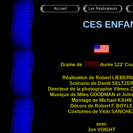
CES ENFA
1982
Drame de
durée 122' Cou
Ré
alisation de Robert
LIEBER
Scénario de David
SELTZE
Directeur de la photographie Vilmos
Musique de Miles
GOODMAN
et Joh
Montage de Michael
KAHN
Décors de Robert F.
BOYLE
Costumes de Vicki
SANCHE
avec
Jon
VOIGHT