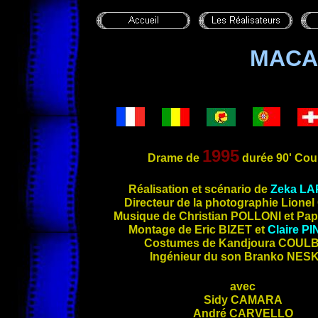
MACA
1995
Drame de
durée 90' Cou
Réalisation et scénario de
Zeka
LA
Directeur de la photographie Lionel
Musique de Christian
POLLONI
et Pa
Montage de Eric
BIZET
et
Claire
PI
Costumes de Kandjoura
COULB
Ingénieur du son Branko
NES
avec
Sidy
CAMARA
André
CARVELLO