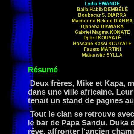
Lydia
EWANDÉ
Balla Habib
DEMBÉLÉ
Boubacar S.
DIARRA
Maimouna Hélène
DIARRA
Djeneba
DIAWARA
Gabriel Magma
KONATE
Djibril
KOUYATÉ
Hassane Kassi
KOUYATE
Fausto
MARTINI
Makansire
SYLLA
Résumé
Deux frères, Mike et Kapa, m
dans une ville africaine. Leu
tenait un stand de pagnes a
Tout le clan se retrouve ave
le bar de Papa Sandu. Duka d
rêve, affronter l'ancien cham