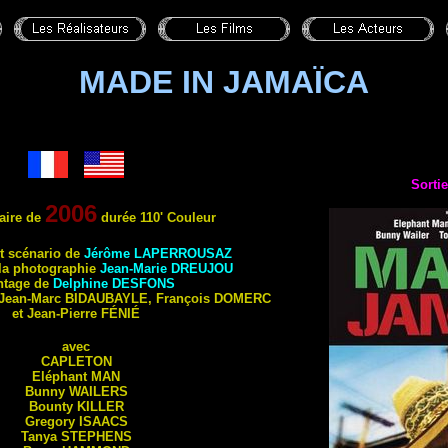
MADE IN JAMAÏCA
Sortie
2006
aire
de
durée 110' Couleur
et scénario de
Jérôme
LAPERROUSAZ
 la photographie
Jean-Marie
DREUJOU
tage de
Delphine
DESFONS
 Jean-Marc
BIDAUBAYLE
, François
DOMERC
et Jean-Pierre
FÉNIÉ
avec
CAPLETON
Eléphant
MAN
Bunny
WAILERS
Bounty
KILLER
Gregory
ISAACS
Tanya
STEPHENS