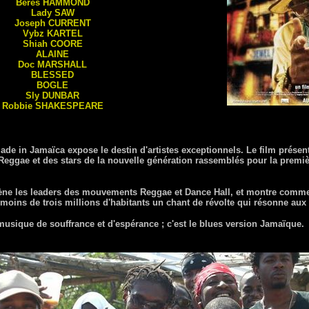
Beres
HAMMOND
Lady
SAW
Joseph
CURRENT
Vybz
KARTEL
Shiah
COORE
ALAINE
Doc
MARSHALL
BLESSED
BOGLE
Sly
DUNBAR
Robbie
SHAKESPEARE
de in Jamaïca expose le destin d'artistes exceptionnels. Le film présent
ggae et des stars de la nouvelle génération rassemblés pour la première
ne les leaders des mouvements Reggae et Dance Hall, et montre comment
 moins de trois millions d'habitants un chant de révolte qui résonne au
musique de souffrance et d'espérance ; c'est le blues version Jamaïque.